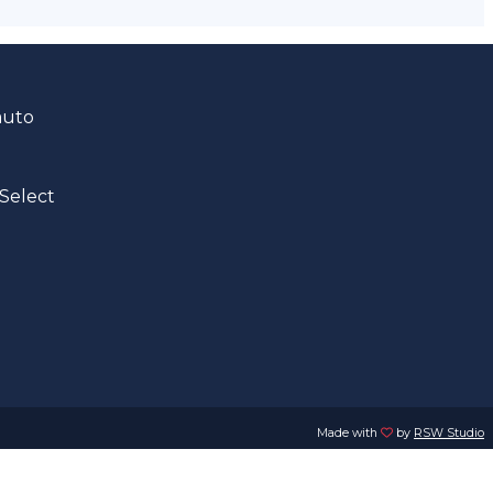
auto
Select
Made with
by
RSW Studio
. e P.IVA