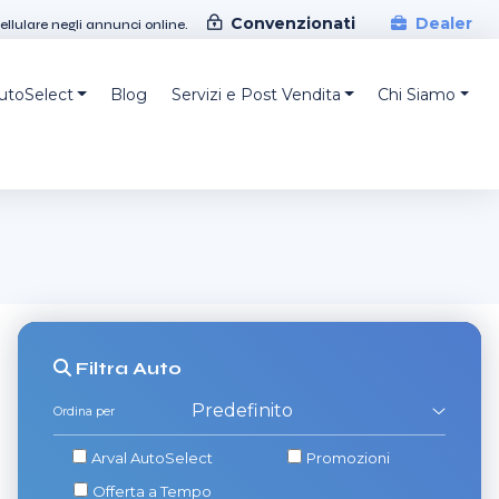
Convenzionati
Dealer
cellulare negli annunci online.
AutoSelect
Blog
Servizi e Post Vendita
Chi Siamo
Filtra
Auto
Ordina per
Arval AutoSelect
Promozioni
Offerta a Tempo