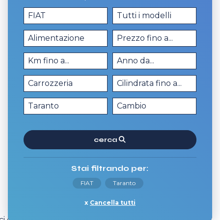
cerca
Stai filtrando per:
FIAT
Taranto
Cancella tutti
 e scopri tutti i dettagli