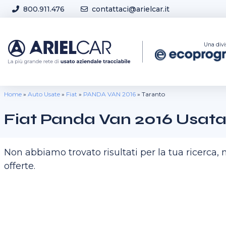
Skip to content
800.911.476
contattaci@arielcar.it
Sedi e Orari
Una divi
Home
»
Auto Usate
»
Fiat
»
PANDA VAN 2016
»
Taranto
Fiat Panda Van 2016 Usata
Non abbiamo trovato risultati per la tua ricerca
offerte.