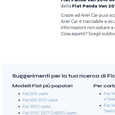
della
Fiat Panda Van 20
Grazie ad Ariel Car puoi sc
Ariel Car è tracciabile e si
informazioni non esitare a c
Cosa aspetti? Scegli subit
Suggerimenti per la tua ricerca di 
Modelli Fiat più popolari
Per car
Fiat 500 usate
Fiat 
a Tara
Fiat 500 2017 usate
Fiat 
Fiat 500C usate
Taran
Fiat 500C 2017 CABRIO usate