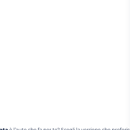
ata
è l’auto che fa per te? Scegli la versione che preferisci