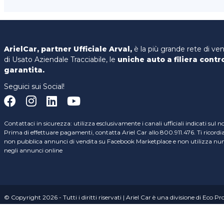
ArielCar, partner Ufficiale Arval,
è la più grande rete di ve
di Usato Aziendale Tracciabile, le
uniche auto a filiera contr
garantita.
Seguici sui Social!
Contattaci in sicurezza: utilizza esclusivamente i canali ufficiali indicati sul n
Prima di effettuare pagamenti, contatta Ariel Car allo 800.911.476. Ti ricord
non pubblica annunci di vendita su Facebook Marketplace e non utilizza nume
negli annunci online
© Copyright 2026 - Tutti i diritti riservati | Ariel Car è una divisione di Eco P
Sede Operativa: S.P. 206 Voghera-Novara, Km 0,55 – 27050 Casei Gerola (PV) |
02348880069 Società soggetta a direzione e coordinamento di Ecoprogram 