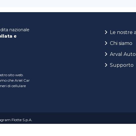
ndita nazionale
Le nostre 
ollata e
Chi siamo
Arval Auto
Supporto
ostro sito web.
iamo che Ariel Car
ri di cellulare
rogram Flotte S.p.A.
 Sede legale Strada Savonesa 13 – 15057 Tortona (AL) | REA: AL – 247957 - C.F
S.p.A. - C.F. 01979860184