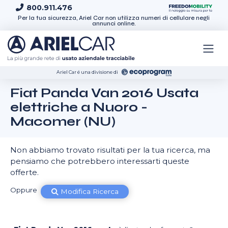
Skip to content
800.911.476
Per la tua sicurezza, Ariel Car non utilizza numeri di cellulare negli
annunci online.
Ariel Car é una divisione di
Fiat Panda Van 2016 Usata
elettriche a Nuoro -
Macomer (NU)
Non abbiamo trovato risultati per la tua ricerca, ma
pensiamo che potrebbero interessarti queste
offerte.
Oppure
Modifica Ricerca