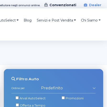
Convenzionati
Dealer
cellulare negli annunci online.
AutoSelect
Blog
Servizi e Post Vendita
Chi Siamo
Filtra
Auto
Ordina per
Arval AutoSelect
Promozioni
Offerta a Tempo