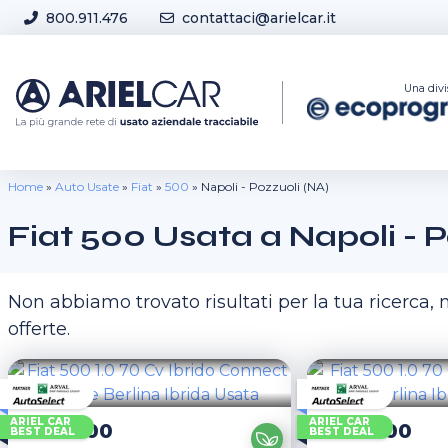
Skip to content
800.911.476
contattaci@arielcar.it
Sedi e Orari
Una divi
Home
»
Auto Usate
»
Fiat
»
500
»
Napoli - Pozzuoli (NA)
Fiat 500 Usata a Napoli - P
Non abbiamo trovato risultati per la tua ricerca
offerte.
ARIEL CAR
ARIEL CAR
Fiat
500
Fiat
500
BEST DEAL
BEST DEAL