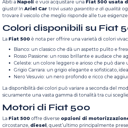
Abiti a
Napoli
e vuoi acquistare una
Fiat 500 usata d
giusto! In
Ariel Car
trovi
usato garantito e di qualità
: o
trovare il veicolo che meglio risponde alle tue esigenze
Colori disponibili su Fiat 
La
Fiat 500
è nota per offrire una varietà di colori viva
Bianco: un classico che dà un aspetto pulito e fresc
Rosso Passione: un rosso brillante e audace che ag
Celeste: un colore leggero e arioso che può dare u
Grigio Carrara: un grigio elegante e sofisticato, idea
Nero Vesuvio: un nero profondo e ricco che aggiun
La disponibilità dei colori può variare a seconda del mod
sicuramente una vasta gamma di tonalità tra cui sceglie
Motori di Fiat 500
La
Fiat 500
offre diverse
opzioni di motorizzazion
circostanze,
diesel
, quest’ultimo principalmente presen