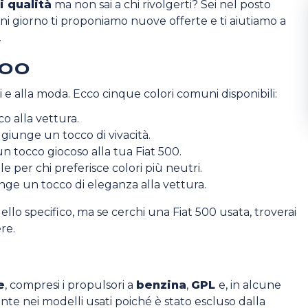
i qualità
ma non sai a chi rivolgerti? Sei nel posto
gni giorno ti proponiamo nuove offerte e ti aiutiamo a
.
500
ci e alla moda. Ecco cinque colori comuni disponibili:
o alla vettura.
giunge un tocco di vivacità.
n tocco giocoso alla tua Fiat 500.
le per chi preferisce colori più neutri.
ge un tocco di eleganza alla vettura.
ello specifico, ma se cerchi una Fiat 500 usata, troverai
re.
e
, compresi i propulsori a
benzina
,
GPL
e, in alcune
te nei modelli usati poiché è stato escluso dalla