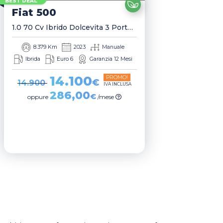
BEST DEAL
Fiat
500
1.0 70 Cv Ibrido Dolcevita 3 Porte Berlina
8.379 Km
2023
Manuale
Ibrida
Euro 6
Garanzia 12 Mesi
14.100
PROMO!
€
14.900
IVA INCLUSA
286,00
€
oppure
/mese