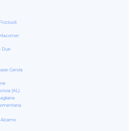
 Pozzuoli
- Macomer
- Due
Casei Gerola
one
crivia (AL)
agliana
Nomentana
- Alcamo