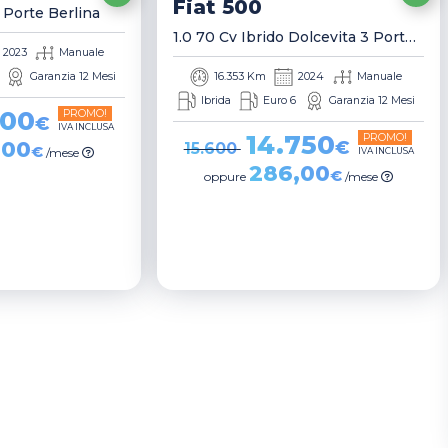
Fiat
500
3 Porte Berlina
1.0 70 Cv Ibrido Dolcevita 3 Porte Berlina
2023
Manuale
Garanzia 12 Mesi
16.353 Km
2024
Manuale
Ibrida
Euro 6
Garanzia 12 Mesi
800
PROMO!
€
IVA INCLUSA
14.750
PROMO!
,00
€
15.600
€
/mese
IVA INCLUSA
286,00
€
oppure
/mese