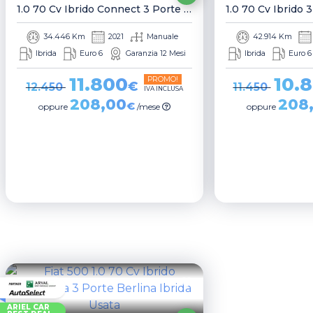
1.0 70 Cv Ibrido Connect 3 Porte Berlina
1.0 70 Cv Ibrido 
34.446 Km
2021
Manuale
42.914 Km
Ibrida
Euro 6
Garanzia 12 Mesi
Ibrida
Euro 6
11.800
10.
PROMO!
€
12.450
11.450
IVA INCLUSA
208,00
208
€
oppure
/mese
oppure
ARIEL CAR