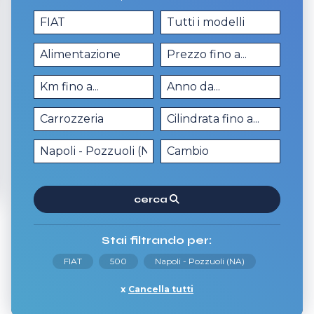
cerca
Stai filtrando per:
FIAT
500
Napoli - Pozzuoli (NA)
Cancella tutti