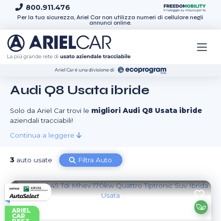
Skip to content
800.911.476
Per la tua sicurezza, Ariel Car non utilizza numeri di cellulare negli
annunci online.
Ariel Car é una divisione di
Audi Q8 Usata ibride
Solo da Ariel Car trovi le
migliori Audi Q8 Usata ibride
aziendali tracciabili!
Continua a leggere
3
auto usate
Filtra Auto
ARIEL
CAR