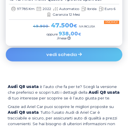
97.785 Km
2022
Automatico
Ibrida
Euro 6
Garanzia 12 Mesi
PROMO!
47.500
€
49.900
IVA INCLUSA
938,00
€
oppure
/mese
vedi scheda
Audi Q8 usata
è l’auto che fa per te? Scegli la versione
che preferisci e scopri tutti i dettagli della
Audi Q8 usata
di tuo interesse per scoprire se è l’auto giusta per te.
Grazie ad Ariel Car puoi scoprire le migliori proposte su
Audi Q8 usata
. Tutto l’usato Audi di Ariel Car è
tracciabile e sicuro, per assicurarti auto di qualità a prezzi
convenienti. Se hai bisogno di ulteriori informazioni non