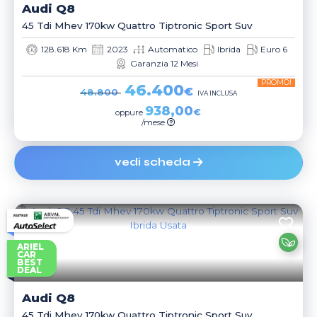
Audi
Q8
45 Tdi Mhev 170kw Quattro Tiptronic Sport Suv
128.618 Km
2023
Automatico
Ibrida
Euro 6
Garanzia 12 Mesi
PROMO!
46.400
€
48.800
IVA INCLUSA
938,00
€
oppure
/mese
vedi scheda
ARIEL
CAR
BEST
DEAL
Audi
Q8
45 Tdi Mhev 170kw Quattro Tiptronic Sport Suv