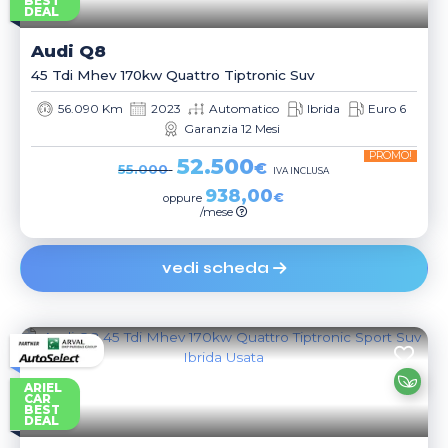
BEST
DEAL
Audi
Q8
45 Tdi Mhev 170kw Quattro Tiptronic Suv
56.090 Km
2023
Automatico
Ibrida
Euro 6
Garanzia 12 Mesi
PROMO!
52.500
€
55.000
IVA INCLUSA
938,00
€
oppure
/mese
vedi scheda
ARIEL
CAR
BEST
DEAL