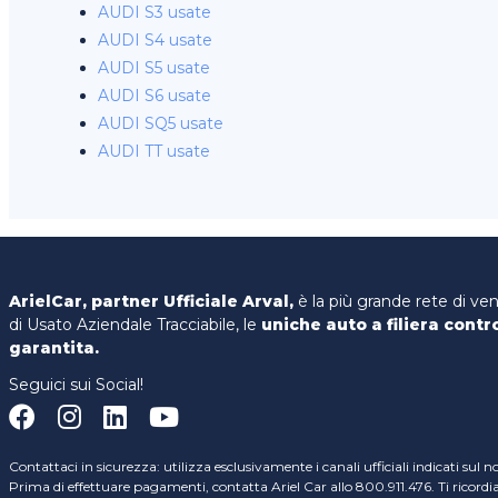
AUDI S3 usate
AUDI S4 usate
AUDI S5 usate
AUDI S6 usate
AUDI SQ5 usate
AUDI TT usate
ArielCar, partner Ufficiale Arval,
è la più grande rete di ve
di Usato Aziendale Tracciabile, le
uniche auto a filiera contr
garantita.
Seguici sui Social!
Contattaci in sicurezza: utilizza esclusivamente i canali ufficiali indicati sul n
Prima di effettuare pagamenti, contatta Ariel Car allo 800.911.476. Ti ricord