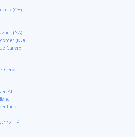
nciano (CH)
zzuoli (NA)
acomer (NU)
ue Carrare
ei Gerola
via (AL)
iana
mentana
lcamo (TP)