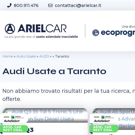
Skip to content
800.911.476
contattaci@arielcar.it
Sedi e Orari
Una divi
Home
»
Auto Usate
»
AUDI
»
»
Taranto
Audi Usate a Taranto
Non abbiamo trovato risultati per la tua ricerca
offerte.
ARIEL CAR
ARIEL CAR
Audi
Q3
BEST DEAL
BEST DEAL