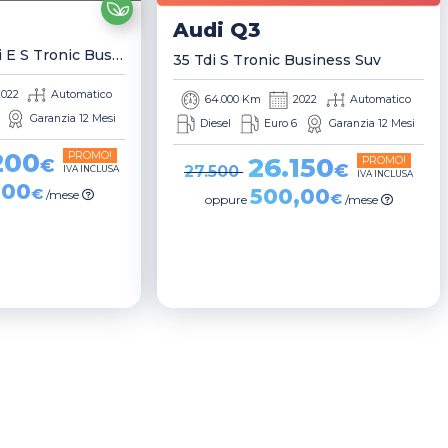
Audi
Q3
Sportback 45 Tfsi E S Tronic Business Plus Suv
35 Tdi S Tronic Business Suv
2022
Automatico
64.000 Km
2022
Automatico
Garanzia 12 Mesi
Diesel
Euro 6
Garanzia 12 Mesi
200
PROMO!
26.150
PROMO!
€
€
27.500
IVA INCLUSA
IVA INCLUSA
,00
500,00
€
/mese
€
oppure
/mese