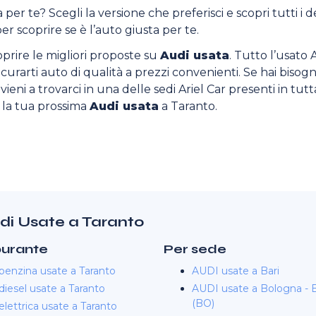
 per te? Scegli la versione che preferisci e scopri tutti i 
er scoprire se è l’auto giusta per te.
oprire le migliori proposte su
Audi usata
. Tutto l’usato 
sicurarti auto di qualità a prezzi convenienti. Se hai bisogn
ieni a trovarci in una delle sedi Ariel Car presenti in tutta
o la tua prossima
Audi usata
a Taranto.
udi Usate a Taranto
burante
Per sede
benzina usate a Taranto
AUDI usate a Bari
iesel usate a Taranto
AUDI usate a Bologna - B
(BO)
lettrica usate a Taranto