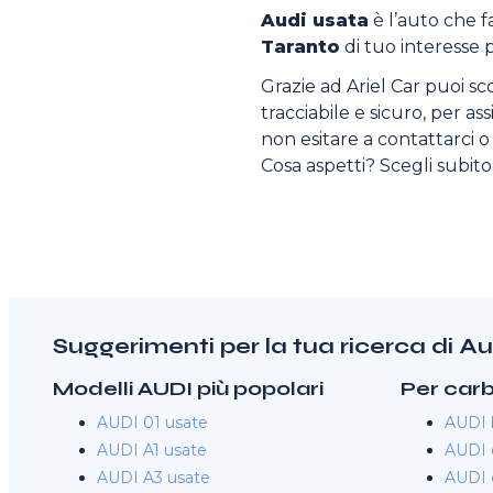
Audi usata
è l’auto che fa
Taranto
di tuo interesse p
Grazie ad Ariel Car puoi sc
tracciabile e sicuro, per as
non esitare a contattarci o v
Cosa aspetti? Scegli subit
Suggerimenti per la tua ricerca di A
Modelli AUDI più popolari
Per car
AUDI 01 usate
AUDI 
AUDI A1 usate
AUDI d
AUDI A3 usate
AUDI e