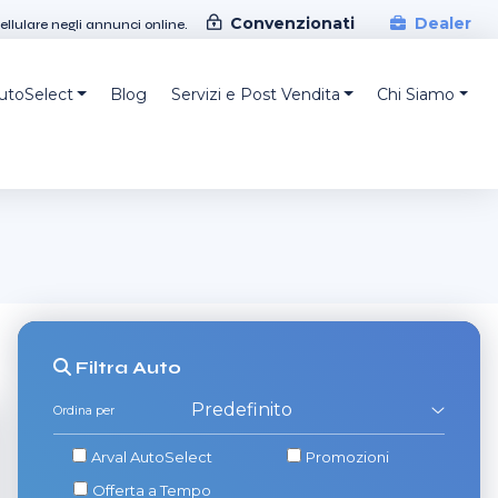
Convenzionati
Dealer
cellulare negli annunci online.
AutoSelect
Blog
Servizi e Post Vendita
Chi Siamo
Filtra
Auto
Ordina per
Arval AutoSelect
Promozioni
Offerta a Tempo