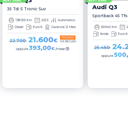
Audi
Q3
BEST DEAL
BEST DEAL
Audi
Q3
35 Tdi S Tronic Suv
138.555 Km
2023
Automatico
Diesel
Euro 6
Garanzia 12 Mesi
69.940 Km
Ibrida
Euro 6
21.600
PROMO!
€
22.700
IVA INCLUSA
24.
393,00
25.450
€
oppure
/mese
500
oppure