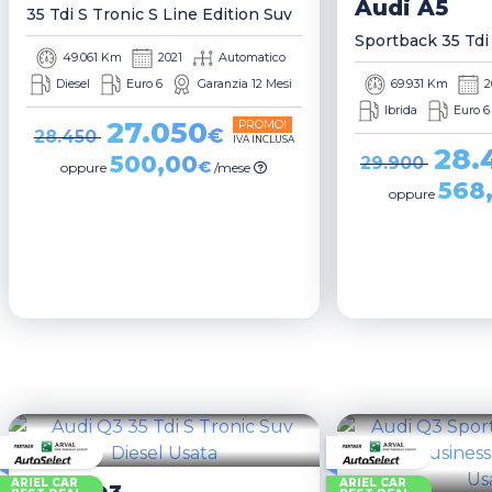
Audi
A5
35 Tdi S Tronic S Line Edition Suv
49.061 Km
2021
Automatico
Diesel
Euro 6
Garanzia 12 Mesi
69.931 Km
2
Ibrida
Euro 6
27.050
PROMO!
€
28.450
IVA INCLUSA
28.
500,00
29.900
€
oppure
/mese
568
oppure
ARIEL CAR
ARIEL CAR