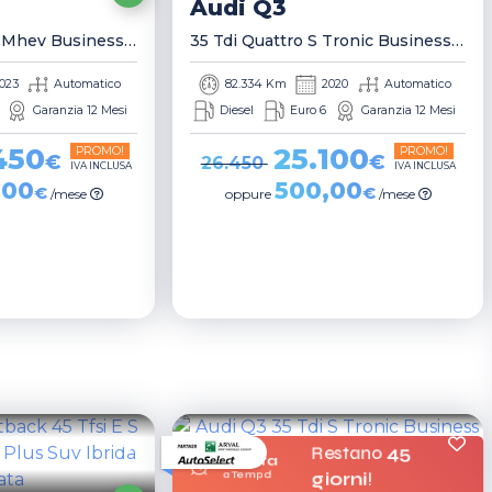
Audi
Q3
Sportback 35 Tdi Mhev Business Advanced S Tronic 5 Porte Berlina
35 Tdi Quattro S Tronic Business Advanced Suv
023
Automatico
82.334 Km
2020
Automatico
Garanzia 12 Mesi
Diesel
Euro 6
Garanzia 12 Mesi
450
25.100
PROMO!
PROMO!
€
€
26.450
IVA INCLUSA
IVA INCLUSA
,00
500,00
€
€
/mese
oppure
/mese
Restano
45
Offerta
a Tempo!
giorni
!