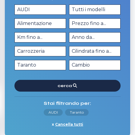
cerca
Stai filtrando per:
AUDI
Taranto
Cancella tutti