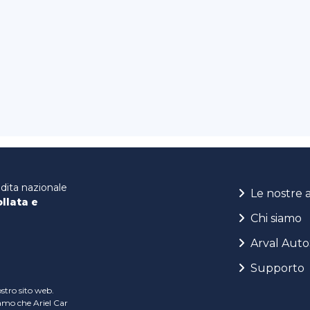
ndita nazionale
Le nostre 
ollata e
Chi siamo
Arval Auto
Supporto
ostro sito web.
iamo che Ariel Car