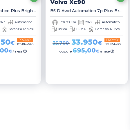
Volvo
Xc90
B5 D Awd Automatico Plus Bright Suv
B5 D Awd Automatico 7p Plus Bright Suv
023
Automatico
139.699 Km
2022
Automatico
Garanzia 12 Mesi
Ibrida
Euro 6
Garanzia 12 Mesi
250
33.950
PROMO!
PROMO!
€
€
35.700
IVA INCLUSA
IVA INCLUSA
,00
695,00
€
€
/mese
oppure
/mese