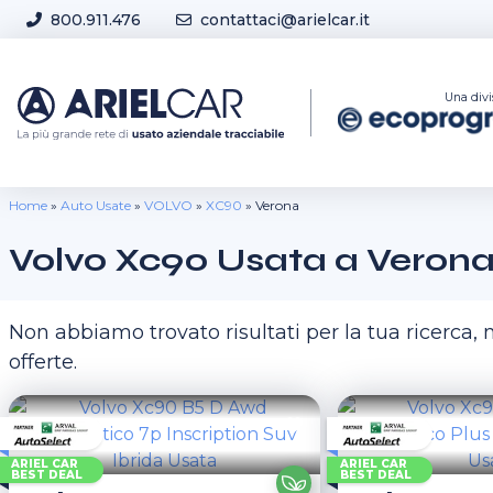
Skip to content
800.911.476
contattaci@arielcar.it
Sedi e Orari
Una divi
Home
»
Auto Usate
»
VOLVO
»
XC90
»
Verona
Volvo Xc90 Usata a Veron
Non abbiamo trovato risultati per la tua ricerca
offerte.
ARIEL CAR
ARIEL CAR
BEST DEAL
BEST DEAL