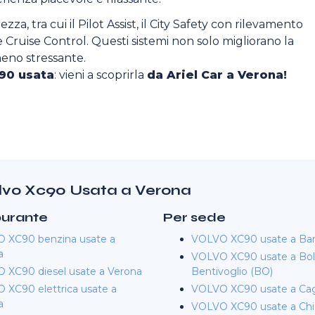
ezza, tra cui il Pilot Assist, il City Safety con rilevamento
ive Cruise Control. Questi sistemi non solo migliorano la
eno stressante.
90 usata
: vieni a scoprirla
da Ariel Car a Verona!
Volvo Xc90 Usata a Verona
burante
Per sede
 XC90 benzina usate a
VOLVO XC90 usate a Bar
a
VOLVO XC90 usate a Bol
 XC90 diesel usate a Verona
Bentivoglio (BO)
 XC90 elettrica usate a
VOLVO XC90 usate a Cagl
a
VOLVO XC90 usate a Chie