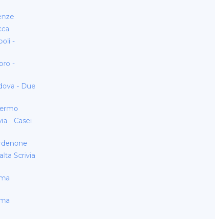
enze
cca
li -
ro -
dova - Due
lermo
a - Casei
rdenone
ta Scrivia
oma
oma