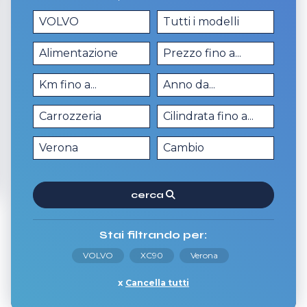
cerca
Stai filtrando per:
VOLVO
XC90
Verona
Cancella tutti