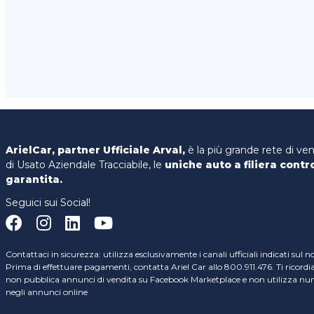
ArielCar, partner Ufficiale Arval,
è la più grande rete di ve
di Usato Aziendale Tracciabile, le
uniche auto a filiera contr
garantita.
Seguici sui Social!
Contattaci in sicurezza: utilizza esclusivamente i canali ufficiali indicati sul n
Prima di effettuare pagamenti, contatta Ariel Car allo 800.911.476. Ti ricord
non pubblica annunci di vendita su Facebook Marketplace e non utilizza nume
negli annunci online