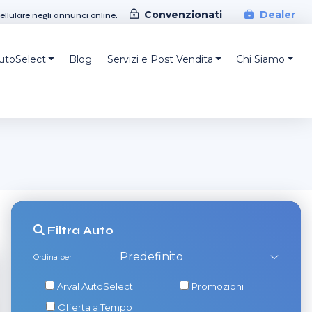
Convenzionati
Dealer
cellulare negli annunci online.
AutoSelect
Blog
Servizi e Post Vendita
Chi Siamo
Filtra
Auto
Ordina per
Arval AutoSelect
Promozioni
Offerta a Tempo