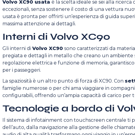
Volvo XC90 usata
è la scelta ideale se sei alla ricer
eccezionali, senza sostenere il costo di una vettura nuo
usata è pronta per offrirti un’esperienza di guida superior
massima attenzione ai dettagli.
Interni di Volvo XC90
Gli interni di
Volvo XC90
sono caratterizzati da material
pregiata e dettagli in metallo che creano un ambiente sof
regolazione elettrica e funzione di memoria, garantisco
per i passeggeri.
La spaziosità è un altro punto di forza di XC90. Con
set
famiglie numerose o per chi ama viaggiare in compagnia. I
configurabili, offrendo un’ampia capacità di carico per tu
Tecnologie a bordo di Vo
Il sistema di infotainment con touchscreen centrale ti 
dell’auto, dalla navigazione alla gestione delle chiama
audio di alta qualità trasformano ogni viaggio in un’espe