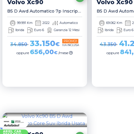
Volvo
Xc90
Volvo
Xc90
B5 D Awd Automatico 7p Inscription Suv
99.991 Km
2022
Automatico
69.062 Km
2
Ibrida
Euro 6
Garanzia 12 Mesi
Ibrida
Euro 6
33.150
41.
PROMO!
€
34.850
43.350
IVA INCLUSA
656,00
841
€
oppure
/mese
oppure
ARIEL CAR