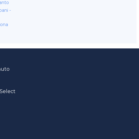
anto
ani -
rona
auto
Select