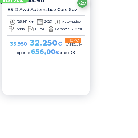
Volvo
Xc90
BEST DEAL
B5 D Awd Automatico Core Suv
129.561 Km
2023
Automatico
Ibrida
Euro 6
Garanzia 12 Mesi
32.250
PROMO!
€
33.950
IVA INCLUSA
656,00
€
oppure
/mese