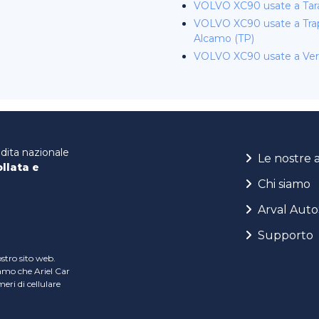
VOLVO XC90 usate a Tar
VOLVO XC90 usate a Trap
Alcamo (TP)
VOLVO XC90 usate a Ve
ndita nazionale
Le nostre 
ollata e
Chi siamo
Arval Auto
Supporto
ostro sito web.
iamo che Ariel Car
ri di cellulare