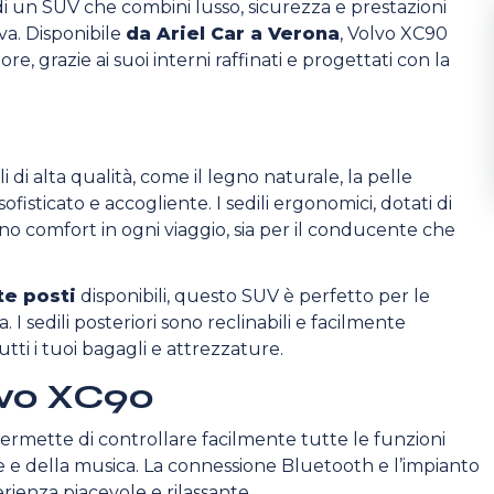
ca di un SUV che combini lusso, sicurezza e prestazioni
va. Disponibile
da Ariel Car a Verona
, Volvo XC90
e, grazie ai suoi interni raffinati e progettati con la
i di alta qualità, come il legno naturale, la pelle
isticato e accogliente. I sedili ergonomici, dotati di
no comfort in ogni viaggio, sia per il conducente che
te posti
disponibili, questo SUV è perfetto per le
 sedili posteriori sono reclinabili e facilmente
tti i tuoi bagagli e attrezzature.
lvo XC90
permette di controllare facilmente tutte le funzioni
te e della musica. La connessione Bluetooth e l’impianto
rienza piacevole e rilassante.