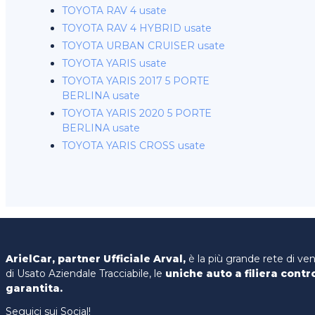
TOYOTA RAV 4 usate
TOYOTA RAV 4 HYBRID usate
TOYOTA URBAN CRUISER usate
TOYOTA YARIS usate
TOYOTA YARIS 2017 5 PORTE
BERLINA usate
TOYOTA YARIS 2020 5 PORTE
BERLINA usate
TOYOTA YARIS CROSS usate
ArielCar, partner Ufficiale Arval,
è la più grande rete di ve
di Usato Aziendale Tracciabile, le
uniche auto a filiera contr
garantita.
Seguici sui Social!