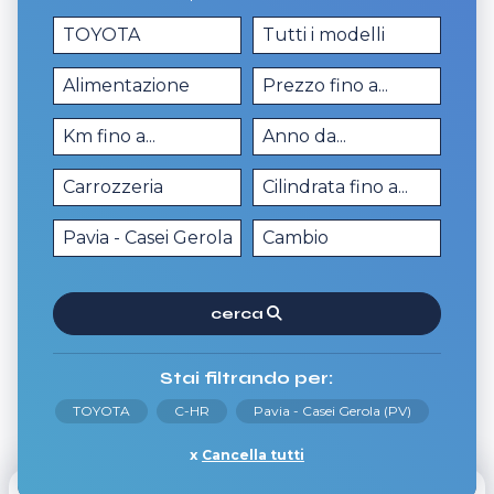
cerca
Stai filtrando per:
TOYOTA
C-HR
Pavia - Casei Gerola (PV)
Cancella tutti