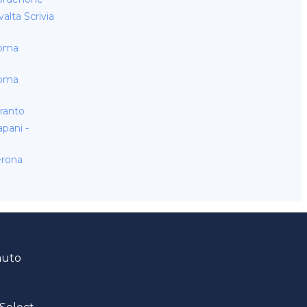
lta Scrivia
Roma
Roma
ranto
pani -
erona
auto