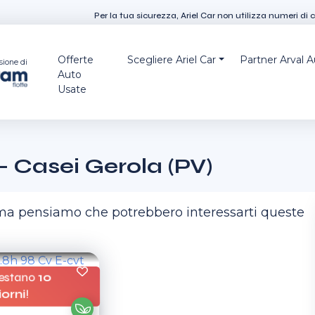
Per la tua sicurezza, Ariel Car non utilizza numeri di 
Offerte
Scegliere Ariel Car
Partner Arval 
sione di
Auto
Usate
- Casei Gerola (PV)
, ma pensiamo che potrebbero interessarti queste
estano
10
iorni
!