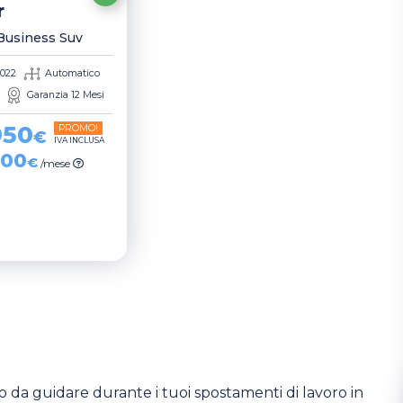
r
 Business Suv
022
Automatico
Garanzia 12 Mesi
950
PROMO!
€
IVA INCLUSA
,00
€
/mese
co da guidare durante i tuoi spostamenti di lavoro in