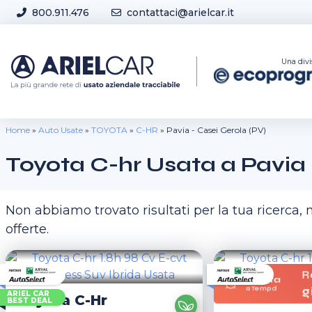
Skip to content
800.911.476
contattaci@arielcar.it
Sedi e Orari
Una divi
Home
»
Auto Usate
»
TOYOTA
»
C-HR
»
Pavia - Casei Gerola (PV)
Toyota C-hr Usata a Pavia 
Non abbiamo trovato risultati per la tua ricerca
offerte.
R
Offerta
a Tempo!
g
ARIEL CAR
Toyota
C-Hr
BEST DEAL