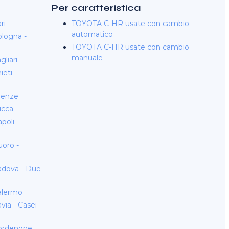
Per caratteristica
ri
TOYOTA C-HR usate con cambio
automatico
logna -
TOYOTA C-HR usate con cambio
manuale
liari
eti -
renze
ucca
oli -
oro -
dova - Due
alermo
ia - Casei
ordenone