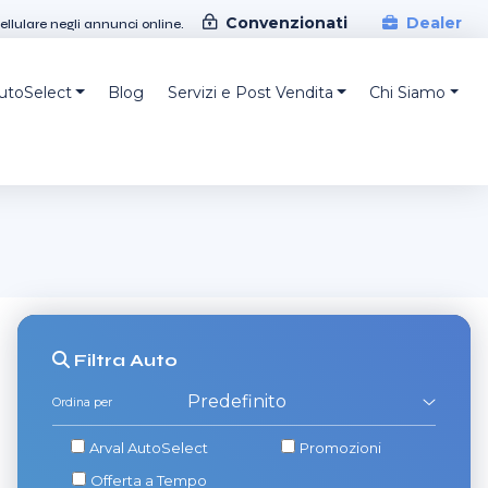
Convenzionati
Dealer
cellulare negli annunci online.
AutoSelect
Blog
Servizi e Post Vendita
Chi Siamo
Filtra
Auto
Ordina per
Arval AutoSelect
Promozioni
Offerta a Tempo