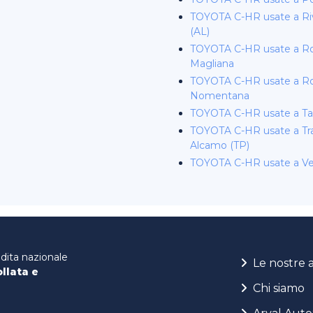
TOYOTA C-HR usate a Riva
(AL)
TOYOTA C-HR usate a 
Magliana
TOYOTA C-HR usate a 
Nomentana
TOYOTA C-HR usate a Ta
TOYOTA C-HR usate a Tra
Alcamo (TP)
TOYOTA C-HR usate a V
ndita nazionale
Le nostre 
ollata e
Chi siamo