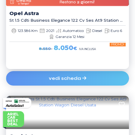
Offerta
Restano
2 giorni
!
a Tempo!
Opel
Astra
St 1.5 Cdti Business Elegance 122 Cv Ses At9 Station Wagon
123.586 Km
2021
Automatico
Diesel
Euro 6
Garanzia 12 Mesi
PROMO!
8.050
€
8.550
IVA INCLUSA
vedi scheda
ARIEL
CAR
BEST
DEAL