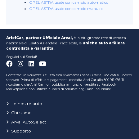
OPEL ASTRA usate con cambio automatico
OPEL ASTRA usate con cambio manuale
ArielCar, partner Ufficiale Arval,
è la più grande rete di vendita
nazionale di Usato Aziendale Tracciabile, le
uniche auto a filiera
controllata e garantita.
Seguici sui Social!
Contattaci in sicurezza: utilizza esclusivamente i canali ufficiali indicati sul nostro
sito web. Prima di effettuare pagamenti, contatta Ariel Car allo 800.911.476. Ti
ricordiamo che Ariel Car non pubblica annunci di vendita su Facebook
Marketplace e non utilizza numeri di cellulare negli annunci online
Le nostre auto
Chi siamo
Arval AutoSelect
Supporto