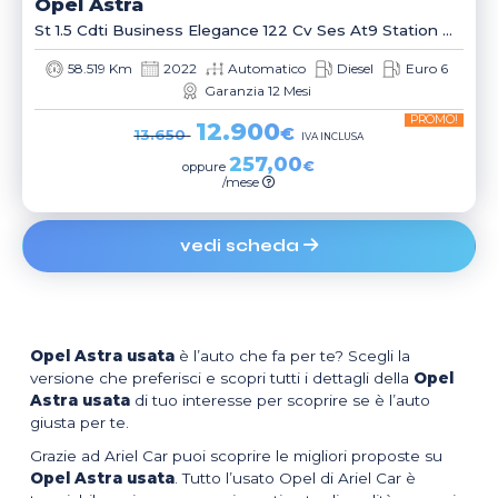
Opel
Astra
St 1.5 Cdti Business Elegance 122 Cv Ses At9 Station Wagon
58.519 Km
2022
Automatico
Diesel
Euro 6
Garanzia 12 Mesi
PROMO!
12.900
€
13.650
IVA INCLUSA
257,00
€
oppure
/mese
vedi scheda
Opel Astra usata
è l’auto che fa per te? Scegli la
versione che preferisci e scopri tutti i dettagli della
Opel
Astra usata
di tuo interesse per scoprire se è l’auto
giusta per te.
Grazie ad Ariel Car puoi scoprire le migliori proposte su
Opel Astra usata
. Tutto l’usato Opel di Ariel Car è