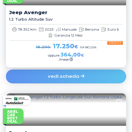
DEAL
Jeep
Avenger
1.2 Turbo Altitude Suv
78.392 Km
2023
Manuale
Benzina
Euro 6
Garanzia 12 Mesi
PROMO!
17.250
€
18.200
IVA INCLUSA
364,00
€
oppure
/mese
vedi scheda
ARIEL
CAR
BEST
DEAL