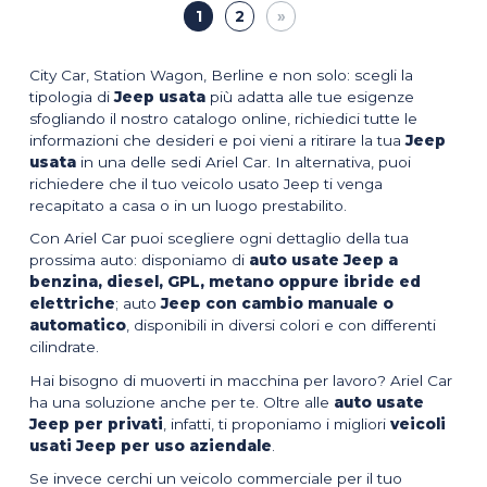
1
2
City Car, Station Wagon, Berline e non solo: scegli la
tipologia di
Jeep usata
più adatta alle tue esigenze
sfogliando il nostro catalogo online, richiedici tutte le
informazioni che desideri e poi vieni a ritirare la tua
Jeep
usata
in una delle sedi Ariel Car. In alternativa, puoi
richiedere che il tuo veicolo usato Jeep ti venga
recapitato a casa o in un luogo prestabilito.
Con Ariel Car puoi scegliere ogni dettaglio della tua
prossima auto: disponiamo di
auto usate Jeep a
benzina, diesel, GPL, metano oppure ibride ed
elettriche
; auto
Jeep con cambio manuale o
automatico
, disponibili in diversi colori e con differenti
cilindrate.
Hai bisogno di muoverti in macchina per lavoro? Ariel Car
ha una soluzione anche per te. Oltre alle
auto usate
Jeep per privati
, infatti, ti proponiamo i migliori
veicoli
usati Jeep per uso aziendale
.
Se invece cerchi un veicolo commerciale per il tuo