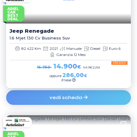
ARIEL
CAR
BEST
DEAL
Jeep
Renegade
1.6 Mjet 130 Cv Business Suv
82.422 Km
2021
Manuale
Diesel
Euro 6
Garanzia 12 Mesi
PROMO!
14.900
€
15.750
IVA INCLUSA
286,00
€
oppure
/mese
vedi scheda
ARIEL