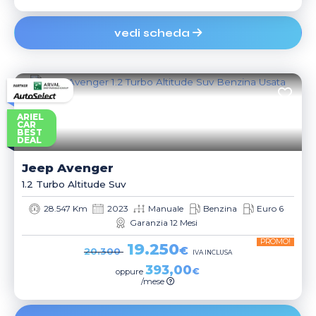
vedi scheda
ARIEL
CAR
BEST
DEAL
Jeep
Avenger
1.2 Turbo Altitude Suv
28.547 Km
2023
Manuale
Benzina
Euro 6
Garanzia 12 Mesi
PROMO!
19.250
€
20.300
IVA INCLUSA
393,00
€
oppure
/mese