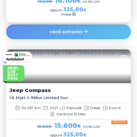
16.100
€
17.000
IVA INCLUSA
325,00
€
oppure
/mese
vedi scheda
ARIEL
CAR
BEST
DEAL
Jeep
Compass
1.6 Mjet Ii 96kw Limited Suv
114.457 Km
2021
Manuale
Diesel
Euro 6
Garanzia 12 Mesi
PROMO!
15.600
€
16.500
IVA INCLUSA
325,00
€
oppure