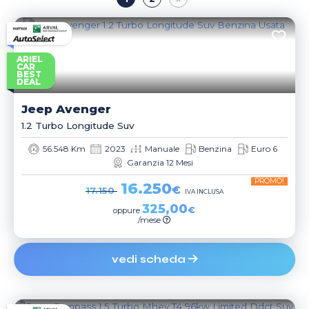
ARIEL
CAR
BEST
DEAL
Jeep
Avenger
1.2 Turbo Longitude Suv
56.548 Km
2023
Manuale
Benzina
Euro 6
Garanzia 12 Mesi
PROMO!
16.250
€
17.150
IVA INCLUSA
325,00
€
oppure
/mese
vedi scheda