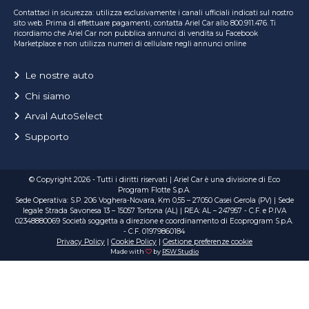
Contattaci in sicurezza: utilizza esclusivamente i canali ufficiali indicati sul nostro
sito web. Prima di effettuare pagamenti, contatta Ariel Car allo 800.911.476. Ti
ricordiamo che Ariel Car non pubblica annunci di vendita su Facebook
Marketplace e non utilizza numeri di cellulare negli annunci online
Le nostre auto
Chi siamo
Arval AutoSelect
Supporto
© Copyright 2026 - Tutti i diritti riservati | Ariel Car è una divisione di Eco
Program Flotte S.p.A.
Sede Operativa: S.P. 206 Voghera-Novara, Km 0,55 – 27050 Casei Gerola (PV) | Sede
legale Strada Savonesa 13 – 15057 Tortona (AL) | REA: AL – 247957 - C.F. e P.IVA
02348880069 Società soggetta a direzione e coordinamento di Ecoprogram S.p.A.
- C.F. 01979860184
Privacy Policy
|
Cookie Policy
|
Gestione preferenze cookie
Made with
by
RSW Studio