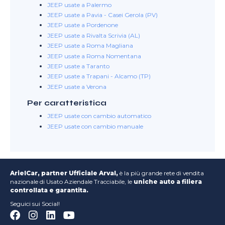
JEEP usate a Palermo
JEEP usate a Pavia - Casei Gerola (PV)
JEEP usate a Pordenone
JEEP usate a Rivalta Scrivia (AL)
JEEP usate a Roma Magliana
JEEP usate a Roma Nomentana
JEEP usate a Taranto
JEEP usate a Trapani - Alcamo (TP)
JEEP usate a Verona
Per caratteristica
JEEP usate con cambio automatico
JEEP usate con cambio manuale
ArielCar, partner Ufficiale Arval,
è la più grande rete di vendita
nazionale di Usato Aziendale Tracciabile, le
uniche auto a filiera
controllata e garantita.
Seguici sui Social!