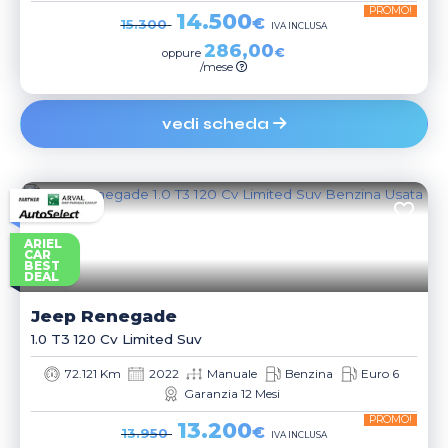
PROMO!
14.500
€
15.300
IVA INCLUSA
286,00
€
oppure
/mese
vedi scheda
ARIEL
CAR
BEST
DEAL
Jeep
Renegade
1.0 T3 120 Cv Limited Suv
72.121 Km
2022
Manuale
Benzina
Euro 6
Garanzia 12 Mesi
PROMO!
13.200
€
13.950
IVA INCLUSA