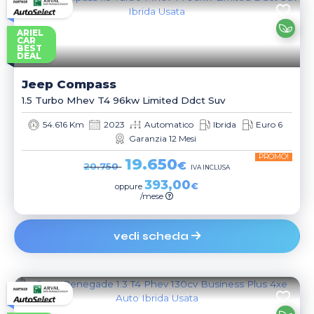
ARIEL
CAR
BEST
DEAL
Jeep
Compass
1.5 Turbo Mhev T4 96kw Limited Ddct Suv
54.616 Km
2023
Automatico
Ibrida
Euro 6
Garanzia 12 Mesi
PROMO!
19.650
€
20.750
IVA INCLUSA
393,00
€
oppure
/mese
vedi scheda