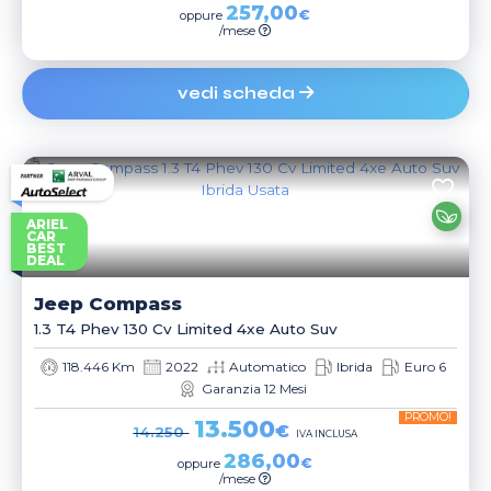
257,00
€
oppure
/mese
vedi scheda
ARIEL
CAR
BEST
DEAL
Jeep
Compass
1.3 T4 Phev 130 Cv Limited 4xe Auto Suv
118.446 Km
2022
Automatico
Ibrida
Euro 6
Garanzia 12 Mesi
PROMO!
13.500
€
14.250
IVA INCLUSA
286,00
€
oppure
/mese