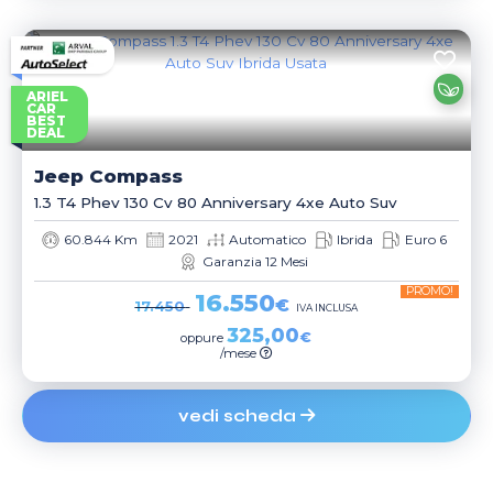
ARIEL
CAR
BEST
DEAL
Jeep
Compass
1.3 T4 Phev 130 Cv 80 Anniversary 4xe Auto Suv
60.844 Km
2021
Automatico
Ibrida
Euro 6
Garanzia 12 Mesi
PROMO!
16.550
€
17.450
IVA INCLUSA
325,00
€
oppure
/mese
vedi scheda