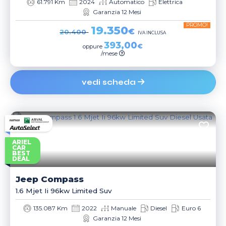
61.791 Km
2024
Automatico
Elettrica
Garanzia 12 Mesi
PROMO!
19.350
€
20.400
IVA INCLUSA
393,00
€
oppure
/mese
vedi scheda
ARIEL
CAR
BEST
DEAL
Jeep
Compass
1.6 Mjet Ii 96kw Limited Suv
135.087 Km
2022
Manuale
Diesel
Euro 6
Garanzia 12 Mesi