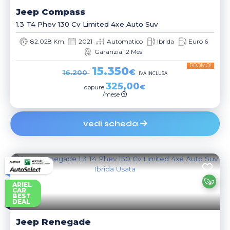
Jeep
Compass
1.3 T4 Phev 130 Cv Limited 4xe Auto Suv
82.028 Km
2021
Automatico
Ibrida
Euro 6
Garanzia 12 Mesi
PROMO!
15.350
€
16.200
IVA INCLUSA
325,00
€
oppure
/mese
vedi scheda
ARIEL
CAR
BEST
DEAL
Jeep
Renegade