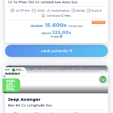
1.3 T4 Phev 130 Cv Limited 4xe Auto Suv
42.117 Km
2022
Automatico
Ibrida
Euro 6
Garanzia 12 Mesi
PROMO!
15.600
€
16.500
IVA INCLUSA
325,00
€
oppure
/mese
vedi scheda
ARIEL
CAR
BEST
DEAL
Jeep
Avenger
Bev 84 Cv Longitude Suv