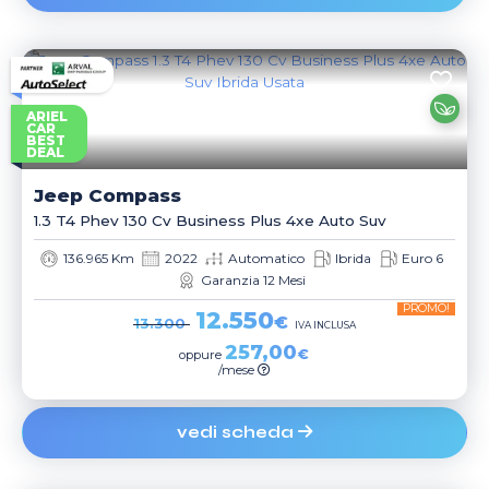
ARIEL
CAR
BEST
DEAL
Jeep
Compass
1.3 T4 Phev 130 Cv Business Plus 4xe Auto Suv
136.965 Km
2022
Automatico
Ibrida
Euro 6
Garanzia 12 Mesi
PROMO!
12.550
€
13.300
IVA INCLUSA
257,00
€
oppure
/mese
vedi scheda