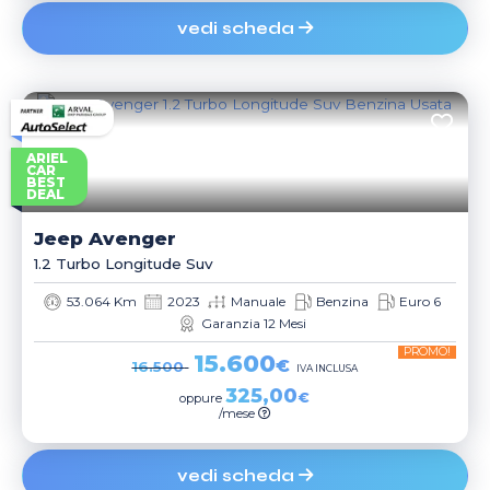
vedi scheda
ARIEL
CAR
BEST
DEAL
Jeep
Avenger
1.2 Turbo Longitude Suv
53.064 Km
2023
Manuale
Benzina
Euro 6
Garanzia 12 Mesi
PROMO!
15.600
€
16.500
IVA INCLUSA
325,00
€
oppure
/mese
vedi scheda