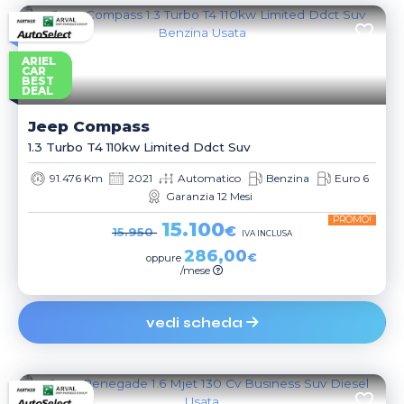
ARIEL
CAR
BEST
DEAL
Jeep
Compass
1.3 Turbo T4 110kw Limited Ddct Suv
91.476 Km
2021
Automatico
Benzina
Euro 6
Garanzia 12 Mesi
PROMO!
15.100
€
15.950
IVA INCLUSA
286,00
€
oppure
/mese
vedi scheda