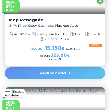
ARIEL
CAR
BEST
DEAL
Jeep
Renegade
1.3 T4 Phev 130cv Business Plus 4xe Auto
46.349 Km
2022
Automatico
Ibrida
Euro 6
Garanzia 12 Mesi
PROMO!
15.150
€
16.000
IVA INCLUSA
325,00
€
oppure
/mese
vedi scheda
ARIEL
CAR
BEST