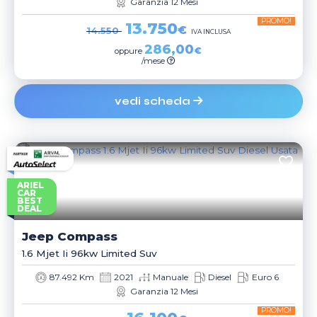
Garanzia 12 Mesi
PROMO!
13.750
€
14.550
IVA INCLUSA
286,00
€
oppure
/mese
vedi scheda
ARIEL
CAR
BEST
DEAL
Jeep
Compass
1.6 Mjet Ii 96kw Limited Suv
87.492 Km
2021
Manuale
Diesel
Euro 6
Garanzia 12 Mesi
PROMO!