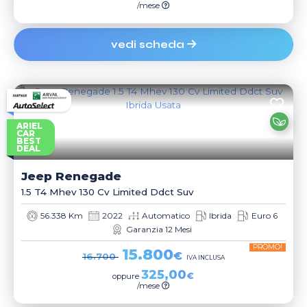
/mese
vedi scheda
ARIEL
CAR
BEST
DEAL
Jeep
Renegade
1.5 T4 Mhev 130 Cv Limited Ddct Suv
56.338 Km
2022
Automatico
Ibrida
Euro 6
Garanzia 12 Mesi
PROMO!
15.800
€
16.700
IVA INCLUSA
325,00
€
oppure
/mese