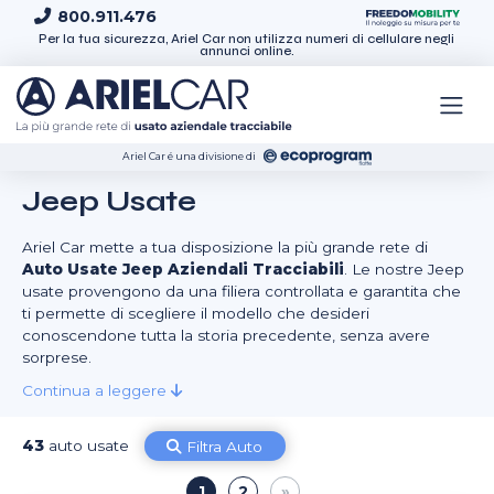
Skip to content
800.911.476
Per la tua sicurezza, Ariel Car non utilizza numeri di cellulare negli
annunci online.
Ariel Car é una divisione di
Jeep Usate
Ariel Car mette a tua disposizione la più grande rete di
Auto Usate Jeep Aziendali Tracciabili
. Le nostre Jeep
usate provengono da una filiera controllata e garantita che
ti permette di scegliere il modello che desideri
conoscendone tutta la storia precedente, senza avere
sorprese.
Continua a leggere
43
auto usate
Filtra Auto
1
2