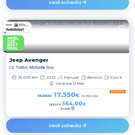
vedi scheda
ARIEL
CAR
BEST
DEAL
Jeep
Avenger
1.2 Turbo Altitude Suv
39.003 Km
2023
Manuale
Benzina
Euro 6
Garanzia 12 Mesi
PROMO!
17.550
€
18.550
IVA INCLUSA
364,00
€
oppure
/mese
vedi scheda