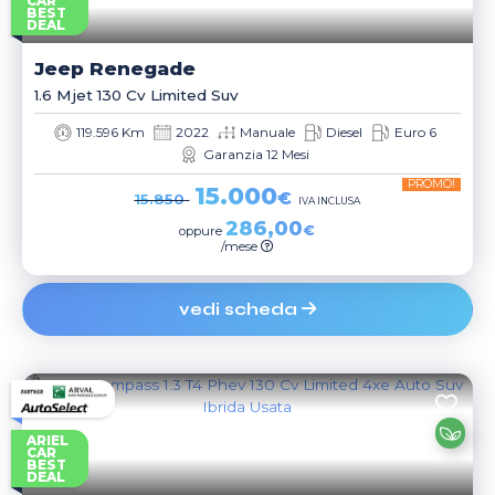
CAR
BEST
DEAL
Jeep
Renegade
1.6 Mjet 130 Cv Limited Suv
119.596 Km
2022
Manuale
Diesel
Euro 6
Garanzia 12 Mesi
PROMO!
15.000
€
15.850
IVA INCLUSA
286,00
€
oppure
/mese
vedi scheda
ARIEL
CAR
BEST
DEAL