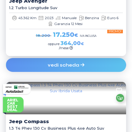
Jeep
Avenger
1.2 Turbo Longitude Suv
45.362 Km
2023
Manuale
Benzina
Euro 6
Garanzia 12 Mesi
PROMO!
17.250
€
18.200
IVA INCLUSA
364,00
€
oppure
/mese
vedi scheda
ARIEL
CAR
BEST
DEAL
Jeep
Compass
1.3 T4 Phev 130 Cv Business Plus 4xe Auto Suv