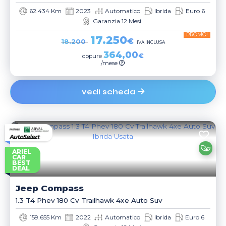
62.434 Km
2023
Automatico
Ibrida
Euro 6
Garanzia 12 Mesi
PROMO!
17.250
€
18.200
IVA INCLUSA
364,00
€
oppure
/mese
vedi scheda
ARIEL
CAR
BEST
DEAL
Jeep
Compass
1.3 T4 Phev 180 Cv Trailhawk 4xe Auto Suv
159.655 Km
2022
Automatico
Ibrida
Euro 6