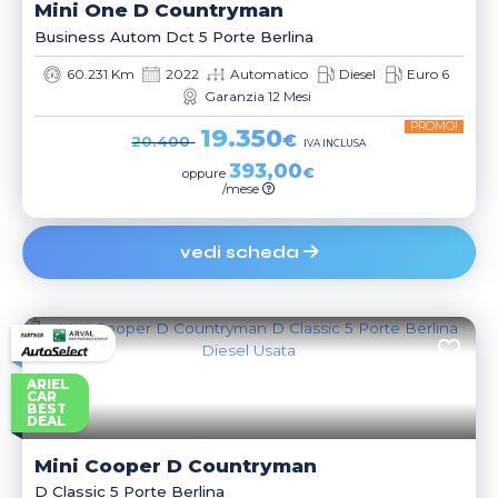
Mini
One D Countryman
Business Autom Dct 5 Porte Berlina
60.231 Km
2022
Automatico
Diesel
Euro 6
Garanzia 12 Mesi
PROMO!
19.350
€
20.400
IVA INCLUSA
393,00
€
oppure
/mese
vedi scheda
ARIEL
CAR
BEST
DEAL
Mini
Cooper D Countryman
D Classic 5 Porte Berlina