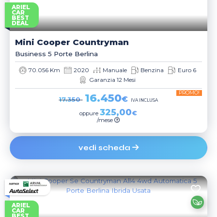
ARIEL
CAR
BEST
DEAL
Mini
Cooper Countryman
Business 5 Porte Berlina
70.056 Km
2020
Manuale
Benzina
Euro 6
Garanzia 12 Mesi
PROMO!
16.450
€
17.350
IVA INCLUSA
325,00
€
oppure
/mese
vedi scheda
ARIEL
CAR
BEST