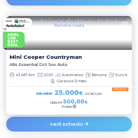
ARIEL
CAR
BEST
DEAL
Mini
Cooper Countryman
All4 Essential Dct Suv Auto
43.667 Km
2023
Automatico
Benzina
Euro 6
Garanzia 12 Mesi
PROMO!
25.000
€
26.450
IVA INCLUSA
500,00
€
oppure
/mese
vedi scheda