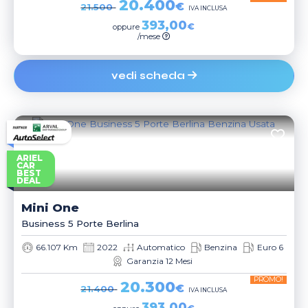
20.400
€
21.500
IVA INCLUSA
393,00
€
oppure
/mese
vedi scheda
ARIEL
CAR
BEST
DEAL
Mini
One
Business 5 Porte Berlina
66.107 Km
2022
Automatico
Benzina
Euro 6
Garanzia 12 Mesi
PROMO!
20.300
€
21.400
IVA INCLUSA
393,00