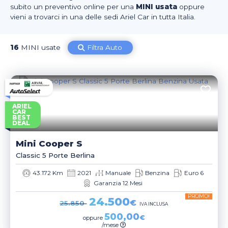
subito un preventivo online per una
MINI usata
oppure
vieni a trovarci in una delle sedi Ariel Car in tutta Italia.
16
MINI usate
Filtra Auto
ARIEL
CAR
BEST
DEAL
Mini
Cooper S
Classic 5 Porte Berlina
43.172 Km
2021
Manuale
Benzina
Euro 6
Garanzia 12 Mesi
PROMO!
24.500
€
25.850
IVA INCLUSA
500,00
€
oppure
/mese