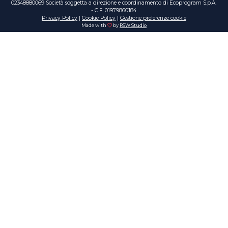
02348880069 Società soggetta a direzione e coordinamento di Ecoprogram S.p.A.
- C.F. 01979860184
Privacy Policy
|
Cookie Policy
|
Gestione preferenze cookie
Made with
by
RSW Studio