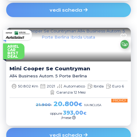
vedi scheda
ARIEL
CAR
BEST
DEAL
Mini
Cooper Se Countryman
All4 Business Autom. 5 Porte Berlina
50.802 Km
2021
Automatico
Ibrida
Euro 6
Garanzia 12 Mesi
PROMO!
20.800
€
21.900
IVA INCLUSA
393,00
€
oppure
/mese
vedi scheda