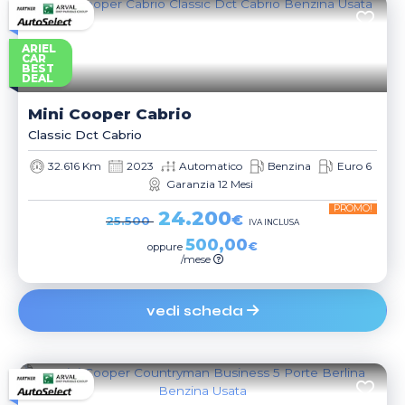
ARIEL
CAR
BEST
DEAL
Mini
Cooper Cabrio
Classic Dct Cabrio
32.616 Km
2023
Automatico
Benzina
Euro 6
Garanzia 12 Mesi
PROMO!
24.200
€
25.500
IVA INCLUSA
500,00
€
oppure
/mese
vedi scheda