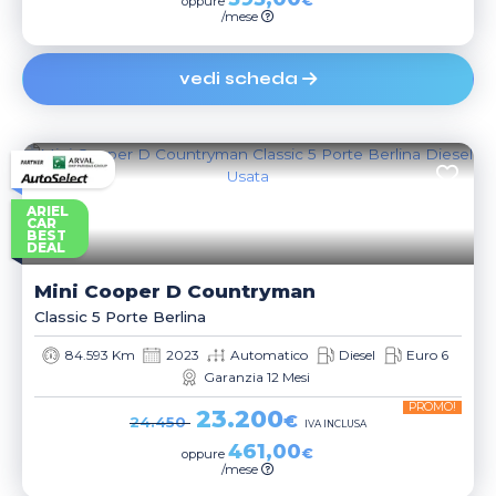
€
oppure
/mese
vedi scheda
ARIEL
CAR
BEST
DEAL
Mini
Cooper D Countryman
Classic 5 Porte Berlina
84.593 Km
2023
Automatico
Diesel
Euro 6
Garanzia 12 Mesi
PROMO!
23.200
€
24.450
IVA INCLUSA
461,00
€
oppure
/mese