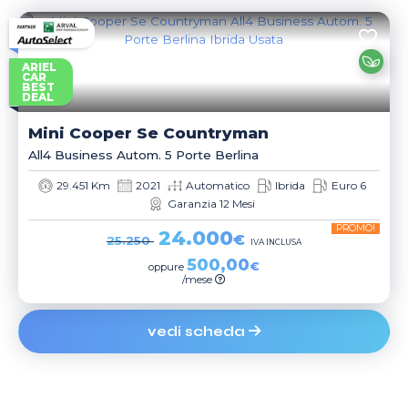
ARIEL
CAR
BEST
DEAL
Mini
Cooper Se Countryman
All4 Business Autom. 5 Porte Berlina
29.451 Km
2021
Automatico
Ibrida
Euro 6
Garanzia 12 Mesi
PROMO!
24.000
€
25.250
IVA INCLUSA
500,00
€
oppure
/mese
vedi scheda