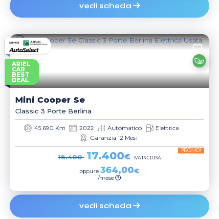
vedi scheda
ARIEL
CAR
BEST
DEAL
Mini
Cooper Se
Classic 3 Porte Berlina
45.690 Km
2022
Automatico
Elettrica
Garanzia 12 Mesi
PROMO!
17.400
€
18.400
IVA INCLUSA
364,00
€
oppure
/mese
vedi scheda