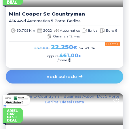
DEAL
Mini
Cooper Se Countryman
All4 4wd Automatica 5 Porte Berlina
50.705 Km
2022
Automatico
Ibrida
Euro 6
Garanzia 12 Mesi
PROMO!
22.250
€
23.500
IVA INCLUSA
461,00
€
oppure
/mese
vedi scheda
ARIEL
CAR
BEST
DEAL