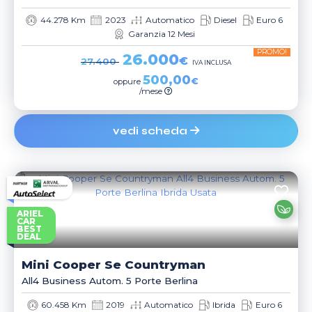
44.278 Km
2023
Automatico
Diesel
Euro 6
Garanzia 12 Mesi
PROMO!
26.000
€
27.400
IVA INCLUSA
500,00
€
oppure
/mese
vedi scheda
ARIEL
CAR
BEST
DEAL
Mini
Cooper Se Countryman
All4 Business Autom. 5 Porte Berlina
60.458 Km
2019
Automatico
Ibrida
Euro 6