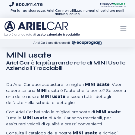
Skip to content
800.911.476
Per la tua sicurezza, Ariel Car non utilizza numeri di cellulare negli
annunci online.
Ariel Car é una divisione di
MINI usate
Ariel Car è la più grande rete di
MINI Usate
Aziendali Tracciabili
Da Ariel Car puoi acquistare le migliori
MINI usate
. Vuoi
sapere se una
MINI
usata è l’auto che fa per te? Seleziona
una delle nostre
MINI usate
e scopri tutti i dettagli
dell'auto nella scheda di dettaglio.
Con Ariel Car hai solo le migliori proposte di
MINI usate
.
Tutte le
MINI usate
di Ariel Car sono tracciabili, per
assicurarti veicoli di qualità a prezzi convenienti.
Consulta il catalogo delle nostre
MINI usate
e richiedi