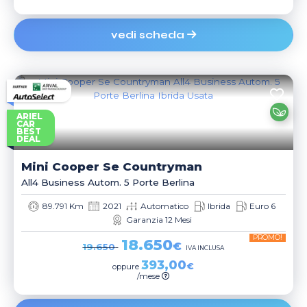
vedi scheda
ARIEL
CAR
BEST
DEAL
Mini
Cooper Se Countryman
All4 Business Autom. 5 Porte Berlina
89.791 Km
2021
Automatico
Ibrida
Euro 6
Garanzia 12 Mesi
PROMO!
18.650
€
19.650
IVA INCLUSA
393,00
€
oppure
/mese