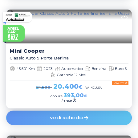
ARIEL
CAR
BEST
DEAL
Mini
Cooper
Classic Auto 5 Porte Berlina
45.501 Km
2023
Automatico
Benzina
Euro 6
Garanzia 12 Mesi
PROMO!
20.400
€
21.500
IVA INCLUSA
393,00
€
oppure
/mese
vedi scheda