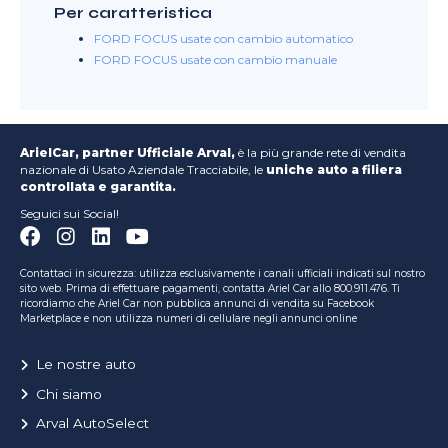
Per caratteristica
FORD FOCUS usate con cambio automatico
FORD FOCUS usate con cambio manuale
ArielCar, partner Ufficiale Arval,
è la più grande rete di vendita
nazionale di Usato Aziendale Tracciabile, le
uniche auto a filiera
controllata e garantita.
Seguici sui Social!
Contattaci in sicurezza: utilizza esclusivamente i canali ufficiali indicati sul nostro
sito web. Prima di effettuare pagamenti, contatta Ariel Car allo 800.911.476. Ti
ricordiamo che Ariel Car non pubblica annunci di vendita su Facebook
Marketplace e non utilizza numeri di cellulare negli annunci online
Le nostre auto
Chi siamo
Arval AutoSelect