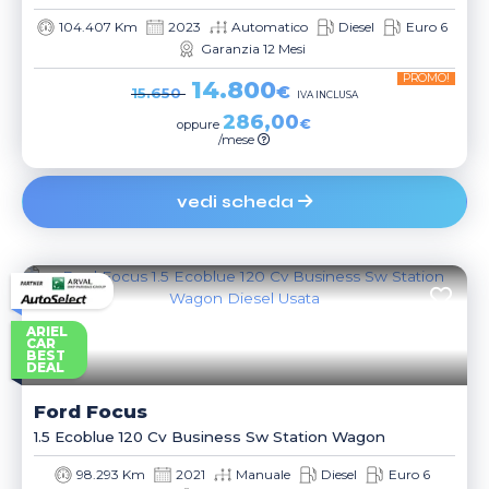
104.407 Km
2023
Automatico
Diesel
Euro 6
Garanzia 12 Mesi
PROMO!
14.800
€
15.650
IVA INCLUSA
286,00
€
oppure
/mese
vedi scheda
ARIEL
CAR
BEST
DEAL
Ford
Focus
1.5 Ecoblue 120 Cv Business Sw Station Wagon
98.293 Km
2021
Manuale
Diesel
Euro 6