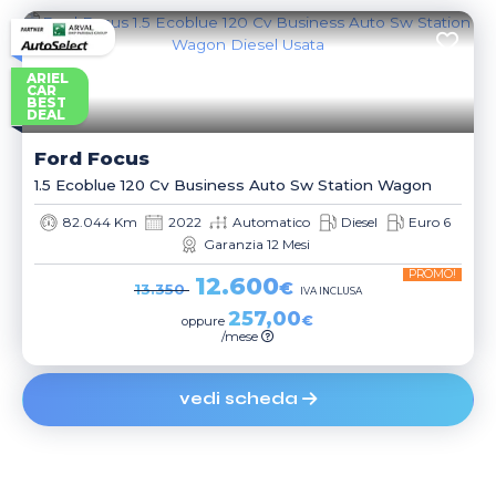
ARIEL
CAR
BEST
DEAL
Ford
Focus
1.5 Ecoblue 120 Cv Business Auto Sw Station Wagon
82.044 Km
2022
Automatico
Diesel
Euro 6
Garanzia 12 Mesi
PROMO!
12.600
€
13.350
IVA INCLUSA
257,00
€
oppure
/mese
vedi scheda