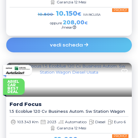
Garanzia 12 Mesi
PROMO!
10.150
€
10.800
IVA INCLUSA
208,00
€
oppure
/mese
vedi scheda
ARIEL
CAR
BEST
DEAL
Ford
Focus
1.5 Ecoblue 120 Cv Business Autom. Sw Station Wagon
103.343 Km
2023
Automatico
Diesel
Euro 6
Garanzia 12 Mesi
PROMO!