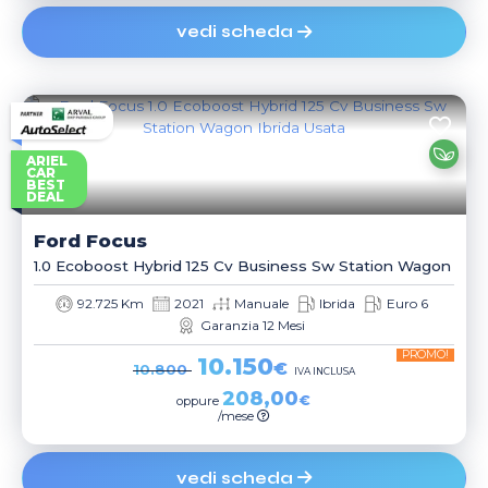
vedi scheda
ARIEL
CAR
BEST
DEAL
Ford
Focus
1.0 Ecoboost Hybrid 125 Cv Business Sw Station Wagon
92.725 Km
2021
Manuale
Ibrida
Euro 6
Garanzia 12 Mesi
PROMO!
10.150
€
10.800
IVA INCLUSA
208,00
€
oppure
/mese
vedi scheda