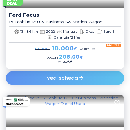
BEST
DEAL
Ford
Focus
1.5 Ecoblue 120 Cv Business Sw Station Wagon
131.186 Km
2022
Manuale
Diesel
Euro 6
Garanzia 12 Mesi
PROMO!
10.000
€
10.700
IVA INCLUSA
208,00
€
oppure
/mese
vedi scheda