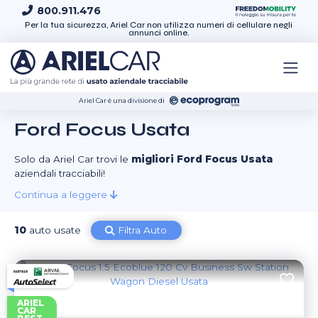
Skip to content
800.911.476
Per la tua sicurezza, Ariel Car non utilizza numeri di cellulare negli
annunci online.
Ariel Car é una divisione di
Ford Focus Usata
Solo da Ariel Car trovi le
migliori Ford Focus Usata
aziendali tracciabili!
Continua a leggere
10
auto usate
Filtra Auto
ARIEL
CAR