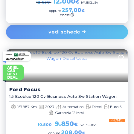
12.000
€
12.650
IVA INCLUSA
257,00
€
oppure
/mese
vedi scheda
ARIEL
CAR
BEST
DEAL
Ford
Focus
1.5 Ecoblue 120 Cv Business Auto Sw Station Wagon
157.987 Km
2023
Automatico
Diesel
Euro 6
Garanzia 12 Mesi
PROMO!
9.850
€
10.500
IVA INCLUSA
208,00
€
oppure