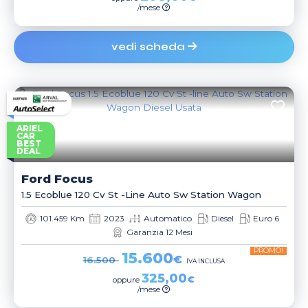
/mese
vedi scheda
ARIEL
CAR
BEST
DEAL
Ford
Focus
1.5 Ecoblue 120 Cv St -line Auto Sw Station Wagon
101.459 Km
2023
Automatico
Diesel
Euro 6
Garanzia 12 Mesi
PROMO!
15.600
€
16.500
IVA INCLUSA
325,00
€
oppure
/mese