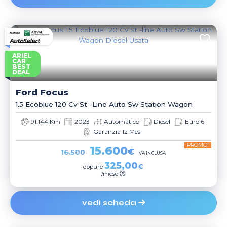
ARIEL
CAR
BEST
DEAL
Ford
Focus
1.5 Ecoblue 120 Cv St -line Auto Sw Station Wagon
91.144 Km
2023
Automatico
Diesel
Euro 6
Garanzia 12 Mesi
PROMO!
15.600
€
16.500
IVA INCLUSA
325,00
€
oppure
/mese
vedi scheda